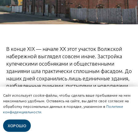
В конце XIX — начале XX этот участок Волжской
набережной выглядел совсем иначе. Застройка
купеческими особняками и общественными
зданиями шла практически сплошным фасадом. До
наших дней сохранились лишь единичные здания,
разбавленные руинами, пустырями и новоделами.
Сайт использует cookie-файлы, чтобы сделать ваше пребывание на нем
Продолжаем двигаться в сторону собора.
максимально удобным. Оставаясь на сайте, вы даёте своё согласие на
обработку персональных данных в порядке, указанном в
Политике
Следующая остановка в маршруте —
здание
Задай вопрос в чате жителям
конфиденциальности.
и экспертам Рыбинска
Волжско-Камского банка
, в котором как и 150
лет назад работает финансовое учреждение.
ХОРОШО