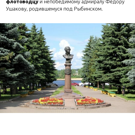
флотоводцу
и непобедимому адмиралу Фёдору
Ушакову, родившемуся под Рыбинском.