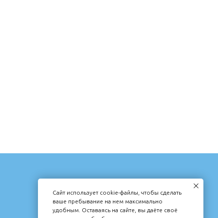
КОНТАКТЫ
Сайт использует cookie-файлы, чтобы сделать
MG284040@MAIL.RU
ваше пребывание на нем максимально
удобным. Оставаясь на сайте, вы даёте своё