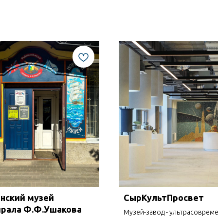
нский музей
СырКультПросвет
рала Ф.Ф.Ушакова
Музей-завод - ультрасоврем