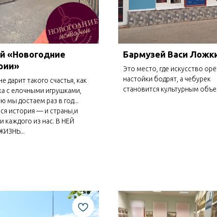
й «Новогодние
Бармузей Васи Ложк
рии»
Это место, где искусство орё
настойки бодрят, а чебурек
не дарит такого счастья, как
становится культурным объ
а с елочными игрушками,
ю мы достаем раз в год...
вся история — и страны,и
 и каждого из нас. В НЕЙ
ИЗНЬ...