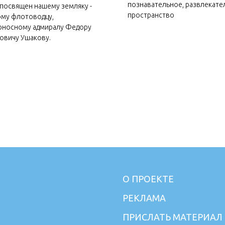
познавательное, развлекате
посвящен нашему земляку -
пространство
му флотоводцу,
оносному адмиралу Федору
овичу Ушакову.
Show more
О ПРОЕКТЕ
РЕКЛАМА
ПРИСЛАТЬ МАТЕРИАЛ