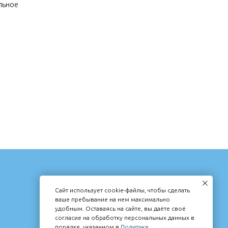
льное
КОНТАКТЫ
Сайт использует cookie-файлы, чтобы сделать
MG284040@MAIL.RU
ваше пребывание на нем максимально
удобным. Оставаясь на сайте, вы даёте своё
согласие на обработку персональных данных в
порядке, указанном в
Политике