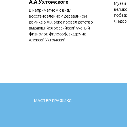
А.А.Ухтомского
Музей 
велико
В неприметном с виду
побед
восстановленном деревянном
Федор
домике в XIX веке провёл детство
выдающийся российский ученый-
физиолог, философ, академик
Алексей Ухтомский.
МАСТЕР ГРАФИКС