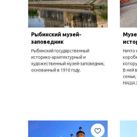
Рыбинский музей-
Музе
заповедник
исто
Рыбинский государственный
Ничто 
историко-архитектурный и
коробк
художественный музей-заповедник,
котору
основанный в 1910 году.
В ней 
семьи,
НАША Ж