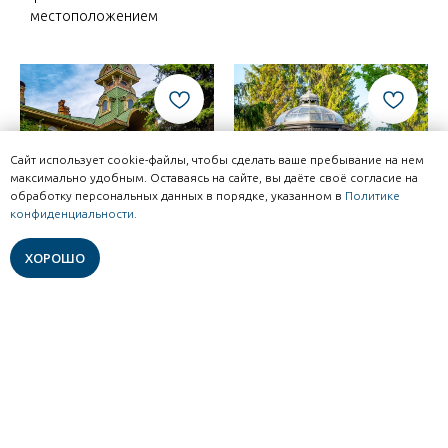
местоположением
Сайт использует cookie-файлы, чтобы сделать ваше пребывание на нем
максимально удобным. Оставаясь на сайте, вы даёте своё согласие на
обработку персональных данных в порядке, указанном в
Политике
Задай вопрос в чате жителям
конфиденциальности.
и экспертам Рыбинска
ХОРОШО
Дом художников
Смотровая
площадка на
Прекрасный образец
Бульварной
деревянной архитектуры
начала ХХ века стоит на
С этого места хорошо
перекрёстке улиц
просматриваются
Пушкина и Плеханова в
окрестности Рыбинска, в
паре минут от