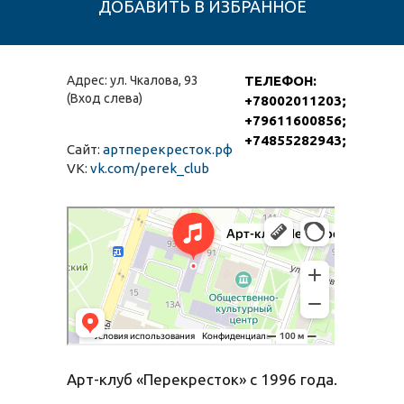
Адрес: ул. Чкалова, 93
ТЕЛЕФОН:
(Вход слева)
+78002011203
;
+79611600856
;
+74855282943
;
Сайт:
артперекресток.рф
VK:
vk.com/perek_club
Арт-клуб Перекресток
Концертный зал в Рыбинске
Бар, паб в Рыбинске
Арт-клуб «Перекресток» с 1996 года.