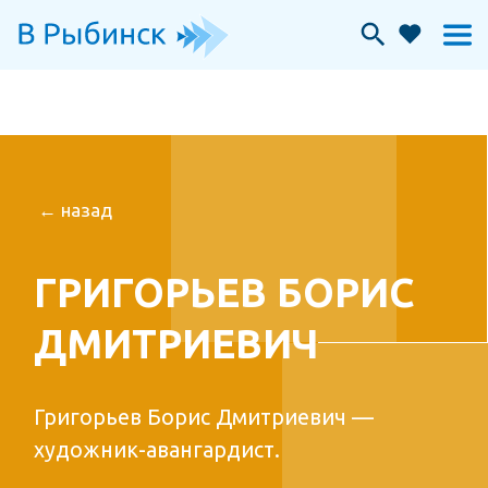
← назад
ГРИГОРЬЕВ БОРИС
ДМИТРИЕВИЧ
Григорьев Борис Дмитриевич —
художник-авангардист.