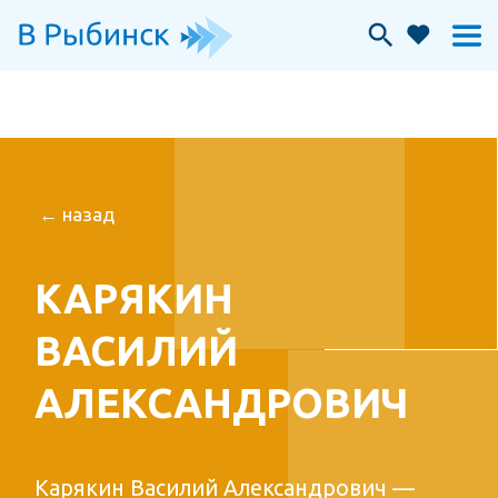
← назад
КАРЯКИН
ВАСИЛИЙ
АЛЕКСАНДРОВИЧ
Карякин Василий Александрович —
выдающийся купец, член III
Государственной думы.