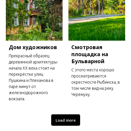
Дом художников
Смотровая
площадка на
Прекрасный образец
Бульварной
деревянной архитектуры
начала ХХ века стоит на
С этого места хорошо
перекрёстке улиц
просматриваются
Пушкина и Плеханова в
окрестности Рыбинска, в
паре минут от
том числе вид на реку
железнодорожного
Черёмуху.
вокзала.
Load more