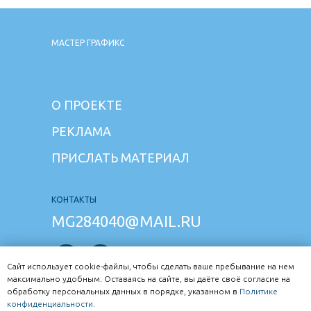
МАСТЕР ГРАФИКС
О ПРОЕКТЕ
РЕКЛАМА
ПРИСЛАТЬ МАТЕРИАЛ
КОНТАКТЫ
MG284040@MAIL.RU
Сайт использует cookie-файлы, чтобы сделать ваше пребывание на нем
максимально удобным. Оставаясь на сайте, вы даёте своё согласие на
обработку персональных данных в порядке, указанном в
Политике
Задай вопрос в чате жителям
конфиденциальности.
и экспертам Рыбинска