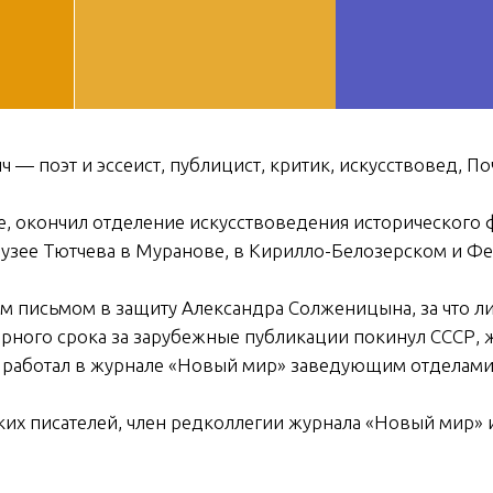
ДОБ
— поэт и эссеист, публицист, критик, искусствовед, П
е, окончил отделение искусствоведения исторического ф
музее Тютчева в Муранове, в Кирилло-Белозерском и Ф
ым письмом в защиту Александра Солженицына, за что 
ерного срока за зарубежные публикации покинул СССР,
, работал в журнале «Новый мир» заведующим отделами
их писателей, член редколлегии журнала «Новый мир» 