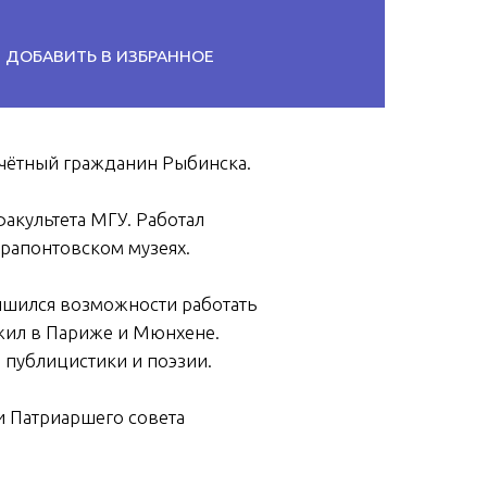
АВИТЬ В ИЗБРАННОЕ
очётный гражданин Рыбинска.
акультета МГУ. Работал
ерапонтовском музеях.
лишился возможности работать
 жил в Париже и Мюнхене.
 публицистики и поэзии.
и Патриаршего совета