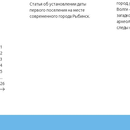
город,
Статья об установлении даты
Волги 
первого поселения на месте
загадк
современного города Рыбинск.
археол
следы 
1
2
3
4
5
...
26