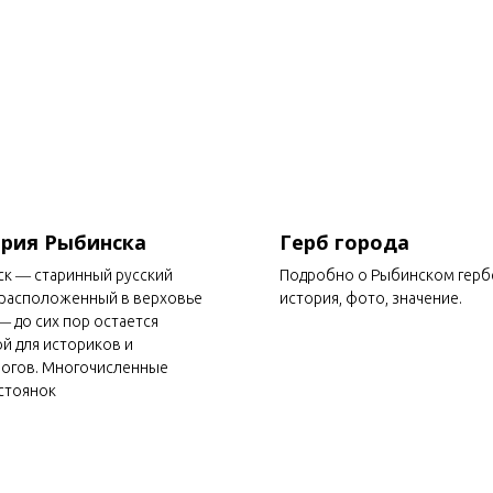
рия Рыбинска
Герб города
к ― старинный русский
Подробно о Рыбинском герб
 расположенный в верховье
история, фото, значение.
― до сих пор остается
ой для историков и
огов. Многочисленные
стоянок