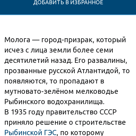
В 1935 году правительство СССР
приняло решение о строительстве
Рыбинской ГЭС
, по которому
Мологе и семистам деревням в
окружении суждено было стать
дном рукотворного моря. Более
100 тысяч человек, проживавших в
затопляемой зоне, должны были
уехать из родных мест. В 1936 году
жители начали получать первые
повестки на выселение. В течение
десяти дней им нужно было уехать
навсегда, забрав с собой всё
имущество. Большинство
переселенцев разобрали дома и
вновь возвели их в посёлке Слип.
Сейчас это одноимённый
микрорайон Рыбинска.