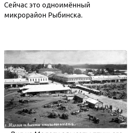
позволили мечте мологжан
осуществиться.
Сегодня на месте, где когда-то
была Молога, установлен чёрный
буй с надписью М-1. Это всё, что
напоминает теперь о некогда
преуспевающем торговом городе.
В Рыбинске создан единственный в
мире музей, посвящённый
затопленному городу —
музей
Мологи
.