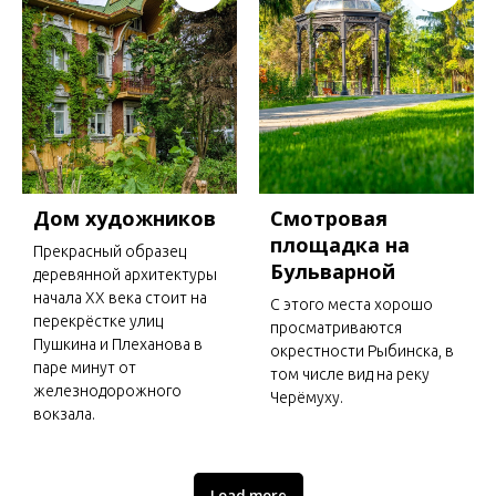
Дом художников
Смотровая
площадка на
Прекрасный образец
Бульварной
деревянной архитектуры
начала ХХ века стоит на
С этого места хорошо
перекрёстке улиц
просматриваются
Пушкина и Плеханова в
окрестности Рыбинска, в
паре минут от
том числе вид на реку
железнодорожного
Черёмуху.
вокзала.
Load more