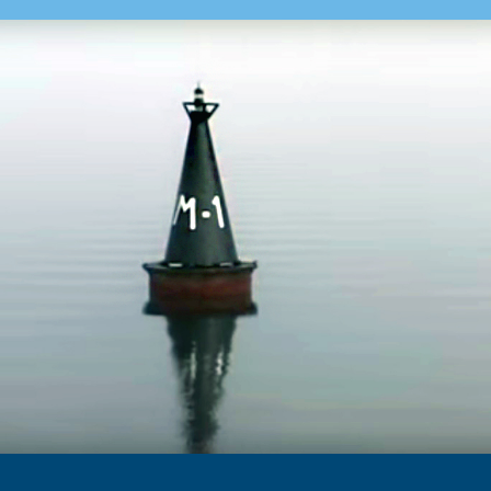
ДОБАВИТЬ В ИЗБРАННОЕ
Молога ­— город-призрак, который
исчез с лица земли более семи
десятилетий назад. Его развалины,
прозванные русской Атлантидой, то
появляются, то пропадают в
мутновато-зелёном мелководье
Рыбинского водохранилища.