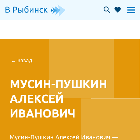
← назад
МУСИН-ПУШКИН
АЛЕКСЕЙ
ИВАНОВИЧ
Мусин-Пушкин Алексей Иванович —
государственный деятель, археограф,
историк, собиратель рукописей и
древностей.