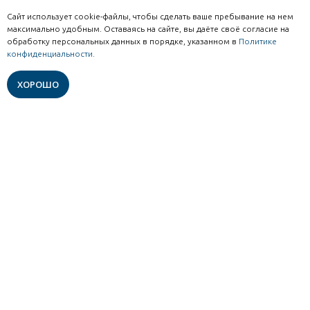
Сайт использует cookie-файлы, чтобы сделать ваше пребывание на нем
максимально удобным. Оставаясь на сайте, вы даёте своё согласие на
обработку персональных данных в порядке, указанном в
Политике
Задай вопрос в чате жителям
конфиденциальности.
и экспертам Рыбинска
ХОРОШО
Дом художников
Смотровая
площадка на
Прекрасный образец
Бульварной
деревянной архитектуры
начала ХХ века стоит на
С этого места хорошо
перекрёстке улиц
просматриваются
Пушкина и Плеханова в
окрестности Рыбинска, в
паре минут от
том числе вид на реку
железнодорожного
Черёмуху.
вокзала.