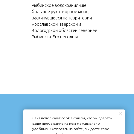
Рыбинское водохранилище ―
большое рукотворное море,
раскинувшееся на территории
Ярославской, Тверской и
Вологодской областей севернее
Рыбинска. Его недолгая
КОНТАКТЫ
Сайт использует cookie-файлы, чтобы сделать
MG284040@MAIL.RU
ваше пребывание на нем максимально
удобным. Оставаясь на сайте, вы даёте своё