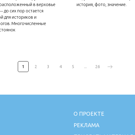
 расположенный в верховье
история, фото, значение.
― до сих пор остается
ой для историков и
огов. Многочисленные
стоянок
1
2
3
4
5
...
26
О ПРОЕКТЕ
РЕКЛАМА