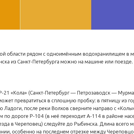
ДОБ
кой области рядом с одноимённым водохранилищем в м
нска из Санкт-Петербурга можно на машине или поезде.
 Р-21 «Кола» (Санкт-Петербург — Петрозаводск — Мурман
может превратиться в сплошную пробку: в пятницу из го
 Ладоги, после реки Волхов сверните направо с «Колы»
м по дороге Р-104 (в неё переходит А-114 в районе на
езда в Череповец) следуйте до Рыбинска. Длина всего 
янии, особенно на последнем отрезке между Череповцо