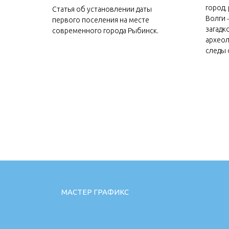
город,
Статья об установлении даты
Волги 
первого поселения на месте
загадк
современного города Рыбинск.
археол
следы 
МАСТЕР ГРАФИКС