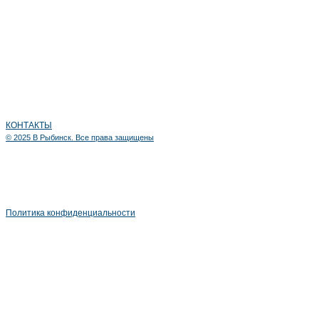
МАСТЕР ГРАФИКС
О ПРОЕКТЕ
КОНТАКТЫ
© 2025 В Рыбинск. Все права защищены
MG284040@MAIL.RU
РЕКЛАМА
ПРИСЛАТЬ МАТЕРИАЛ
Политика конфиденциальности