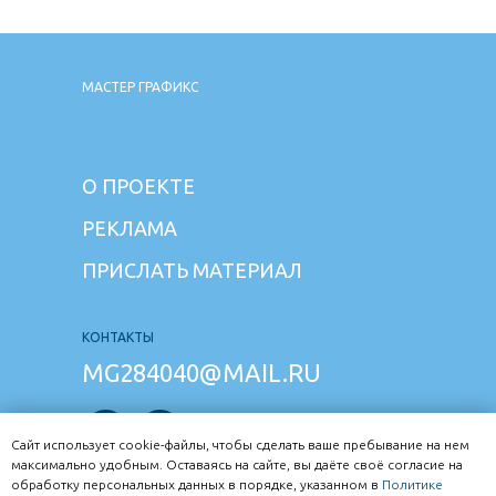
МАСТЕР ГРАФИКС
О ПРОЕКТЕ
РЕКЛАМА
ПРИСЛАТЬ МАТЕРИАЛ
КОНТАКТЫ
MG284040@MAIL.RU
Сайт использует cookie-файлы, чтобы сделать ваше пребывание на нем
максимально удобным. Оставаясь на сайте, вы даёте своё согласие на
обработку персональных данных в порядке, указанном в
Политике
Задай вопрос в чате жителям